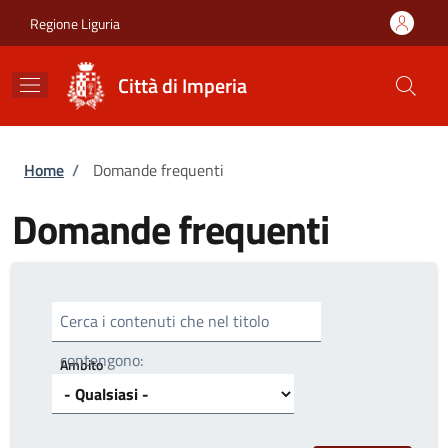
Salta al contenuto principale
Skip to footer content
Regione Liguria
Città di Imperia
Briciole di pane
Home
/
Domande frequenti
Domande frequenti
Cerca i contenuti che nel titolo
contengono:
Ambito