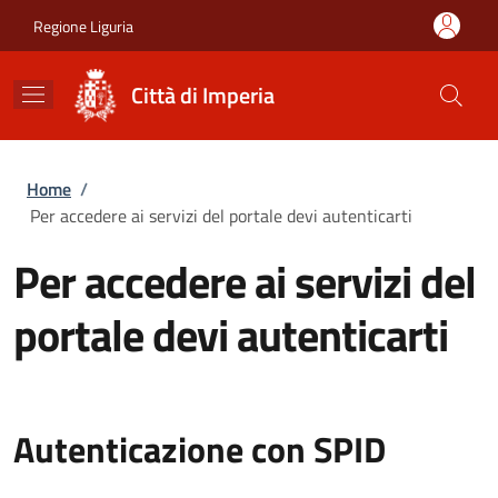
Salta al contenuto principale
Skip to footer content
Regione Liguria
Città di Imperia
Briciole di pane
Home
/
Per accedere ai servizi del portale devi autenticarti
Per accedere ai servizi del
portale devi autenticarti
Autenticazione con SPID