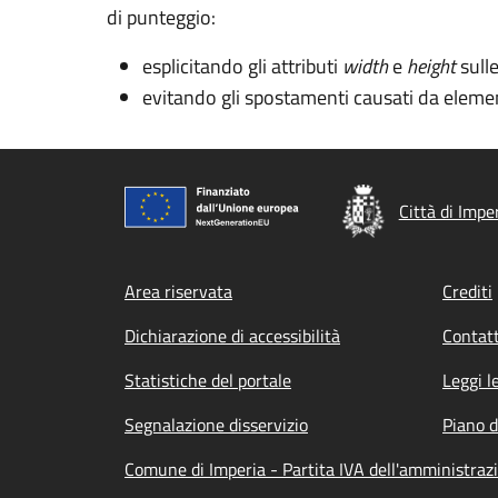
di punteggio:
esplicitando gli attributi
width
e
height
sull
evitando gli spostamenti causati da elemen
Città di Impe
Footer menu
Area riservata
Crediti
Dichiarazione di accessibilità
Contatt
Statistiche del portale
Leggi l
Segnalazione disservizio
Piano d
Comune di Imperia - Partita IVA dell'amministra