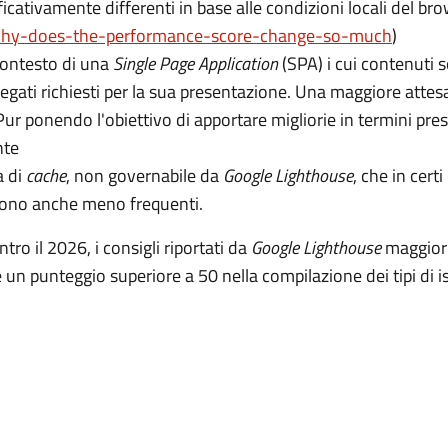
icativamente differenti in base alle condizioni locali del br
why-does-the-performance-score-change-so-much
)
contesto di una
Single Page Application
(SPA) i cui contenuti s
legati richiesti per la sua presentazione. Una maggiore attes
ur ponendo l'obiettivo di apportare migliorie in termini presta
nte
a di
cache
, non governabile da
Google Lighthouse
, che in cert
 sono anche meno frequenti.
tro il 2026, i consigli riportati da
Google Lighthouse
maggiorm
 un punteggio superiore a 50 nella compilazione dei tipi di i