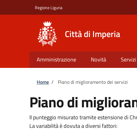
Salta al contenuto principale
Skip to footer content
Regione Liguria
Città di Imperia
Amministrazione
Novità
Servizi
Briciole di pane
Home
/
Piano di miglioramento dei servizi
Piano di migliora
Il punteggio misurato tramite estensione di C
La variabilità è dovuta a diversi fattori: