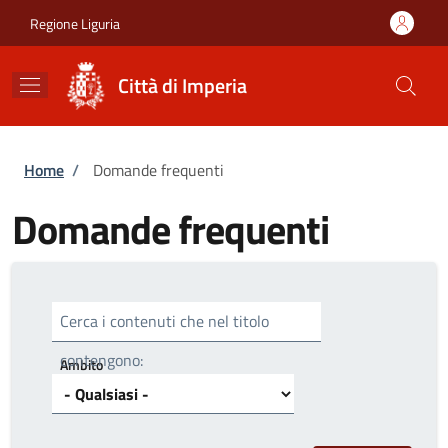
Salta al contenuto principale
Skip to footer content
Regione Liguria
Città di Imperia
Briciole di pane
Home
/
Domande frequenti
Domande frequenti
Cerca i contenuti che nel titolo
contengono:
Ambito