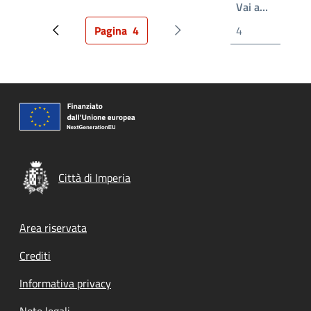
Write th
Vai a…
Pagina
4
Pagina precedente
Pagina attuale
Prossima pagina
Città di Imperia
Footer menu
Area riservata
Crediti
Informativa privacy