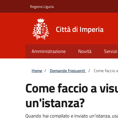
Salta al contenuto principale
Skip to footer content
Regione Liguria
Città di Imperia
Amministrazione
Novità
Servizi
Briciole di pane
Home
/
Domande frequenti
/
Come faccio a
Come faccio a vis
un'istanza?
Quando hai compilato e inviato un'istanza, usa