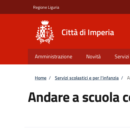
Salta al contenuto principale
Skip to footer content
Regione Liguria
Città di Imperia
Amministrazione
Novità
Servizi
Briciole di pane
Home
/
Servizi scolastici e per l'infanzia
/
A
Andare a scuola c