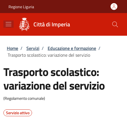
Salta al contenuto principale
Skip to footer content
Regione Liguria
Città di Imperia
Briciole di pane
Home
/
Servizi
/
Educazione e formazione
/
Trasporto scolastico: variazione del servizio
Trasporto scolastico:
variazione del servizio
(Regolamento comunale)
Servizio attivo