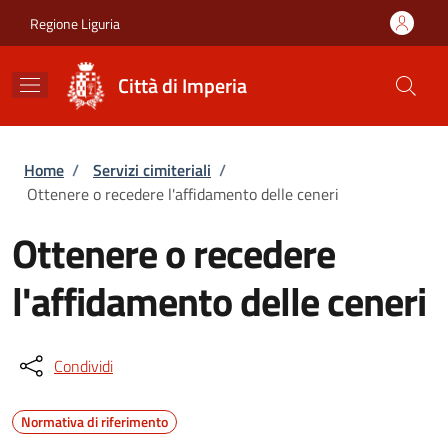
Salta al contenuto principale
Skip to footer content
Regione Liguria
Città di Imperia
Briciole di pane
Home
/
Servizi cimiteriali
/
Ottenere o recedere l'affidamento delle ceneri
Ottenere o recedere
l'affidamento delle ceneri
Condividi
Normativa di riferimento