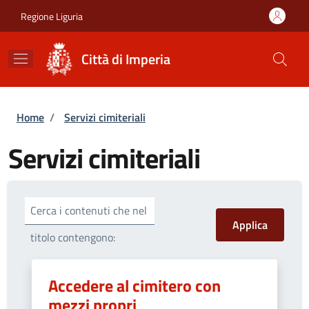
Salta al contenuto principale
Skip to footer content
Regione Liguria
Città di Imperia
Briciole di pane
Home
/
Servizi cimiteriali
Servizi cimiteriali
Cerca i contenuti che nel
titolo contengono:
Accedere al cimitero con
mezzi propri