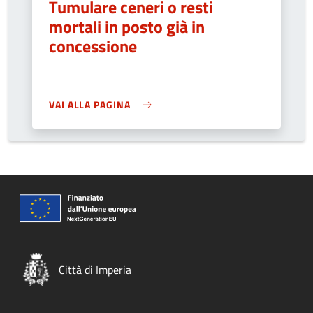
Tumulare ceneri o resti
mortali in posto già in
concessione
VAI ALLA PAGINA
Città di Imperia