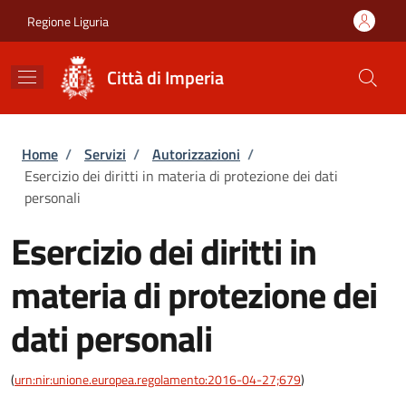
Salta al contenuto principale
Skip to footer content
Regione Liguria
Città di Imperia
Briciole di pane
Home
/
Servizi
/
Autorizzazioni
/
Esercizio dei diritti in materia di protezione dei dati
personali
Esercizio dei diritti in
materia di protezione dei
dati personali
(
urn:nir:unione.europea.regolamento:2016-04-27;679
)