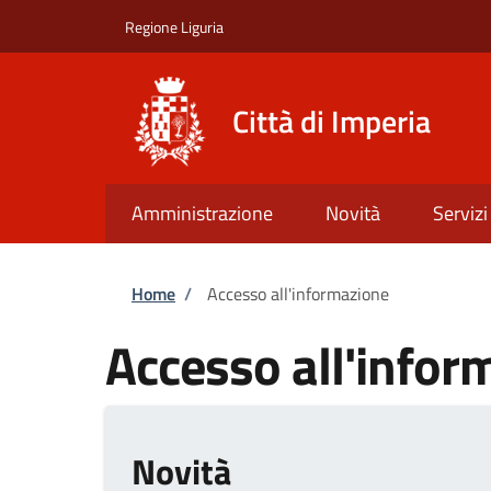
Salta al contenuto principale
Skip to footer content
Regione Liguria
Città di Imperia
Amministrazione
Novità
Servizi
Briciole di pane
Home
/
Accesso all'informazione
Accesso all'infor
Novità