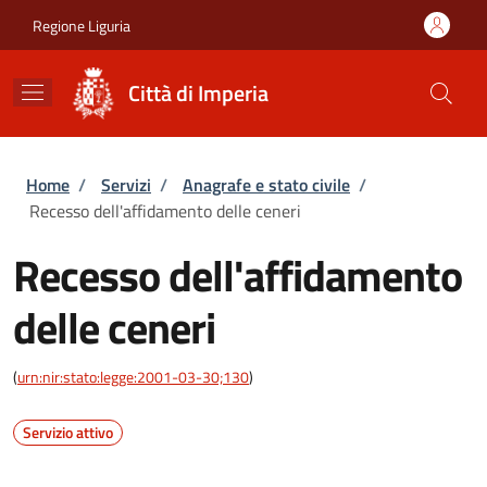
Salta al contenuto principale
Skip to footer content
Regione Liguria
Città di Imperia
Briciole di pane
Home
/
Servizi
/
Anagrafe e stato civile
/
Recesso dell'affidamento delle ceneri
Recesso dell'affidamento
delle ceneri
(
urn:nir:stato:legge:2001-03-30;130
)
Servizio attivo