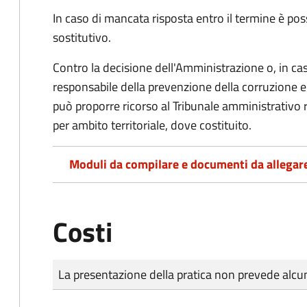
In caso di mancata risposta entro il termine è poss
sostitutivo.
Contro la decisione dell'Amministrazione o, in ca
responsabile della prevenzione della corruzione e 
può proporre ricorso al Tribunale amministrativo 
per ambito territoriale, dove costituito.
Moduli da compilare e documenti da allegar
Costi
Tipo di pagamento
Importo
La presentazione della pratica non prevede al