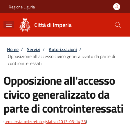
Salta al contenuto principale
Skip to footer content
Regione Liguria
Città di Imperia
Briciole di pane
Home
/
Servizi
/
Autorizzazioni
/
Opposizione all'accesso civico generalizzato da parte di
controinteressati
Opposizione all'accesso
civico generalizzato da
parte di controinteressati
(
urn:nir:stato:decreto.legislativo:2013-03-14;33
)