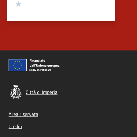
Valuta 1 stelle su 5
Città di Imperia
Footer menu
Area riservata
Crediti