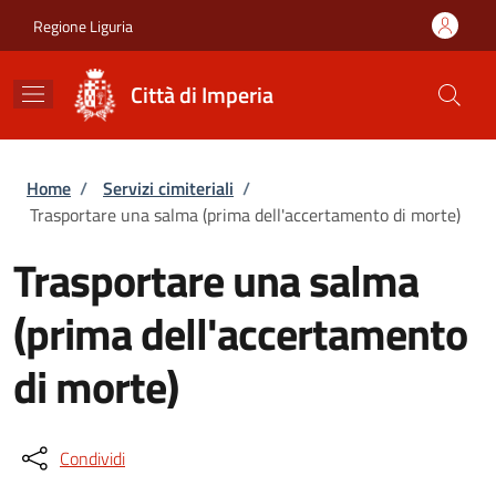
Salta al contenuto principale
Skip to footer content
Regione Liguria
Città di Imperia
Briciole di pane
Home
/
Servizi cimiteriali
/
Trasportare una salma (prima dell'accertamento di morte)
Trasportare una salma
(prima dell'accertamento
di morte)
Condividi