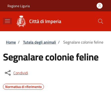
Salta al contenuto principale
Skip to footer content
Regione Liguria
Città di Imperia
Briciole di pane
Home
/
Tutela degli animali
/
Segnalare colonie feline
Segnalare colonie feline
Condividi
Normativa di riferimento