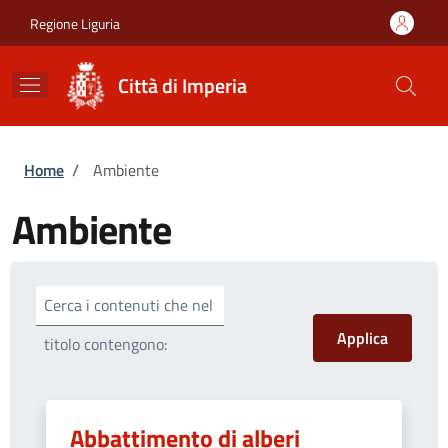
Salta al contenuto principale
Skip to footer content
Regione Liguria
Città di Imperia
Briciole di pane
Home
/
Ambiente
Ambiente
Cerca i contenuti che nel
titolo contengono:
Abbattimento di alberi