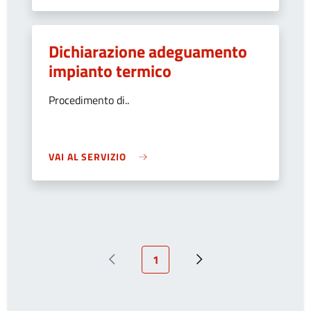
Dichiarazione adeguamento
impianto termico
Procedimento di..
VAI AL SERVIZIO
Pagina attuale
1
Pagina precedente
Prossima pagina