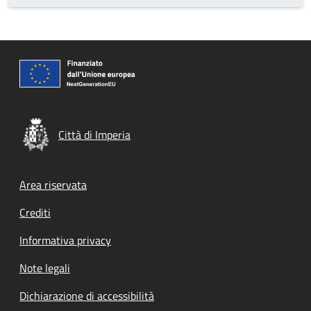
Città di Imperia
Footer menu
Area riservata
Crediti
Informativa privacy
Note legali
Dichiarazione di accessibilità