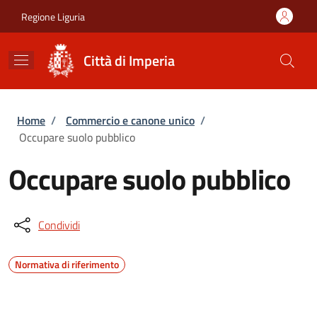
Salta al contenuto principale
Skip to footer content
Regione Liguria
Città di Imperia
Briciole di pane
Home
/
Commercio e canone unico
/
Occupare suolo pubblico
Occupare suolo pubblico
Condividi
Normativa di riferimento