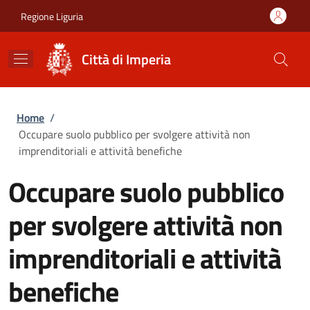
Salta al contenuto principale
Skip to footer content
Regione Liguria
Città di Imperia
Briciole di pane
Home
/
Occupare suolo pubblico per svolgere attività non
imprenditoriali e attività benefiche
Occupare suolo pubblico
per svolgere attività non
imprenditoriali e attività
benefiche