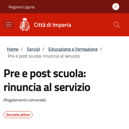
Salta al contenuto principale
Skip to footer content
Regione Liguria
Città di Imperia
Briciole di pane
Home
/
Servizi
/
Educazione e formazione
/
Pre e post scuola: rinuncia al servizio
Pre e post scuola:
rinuncia al servizio
(Regolamento comunale)
Servizio attivo