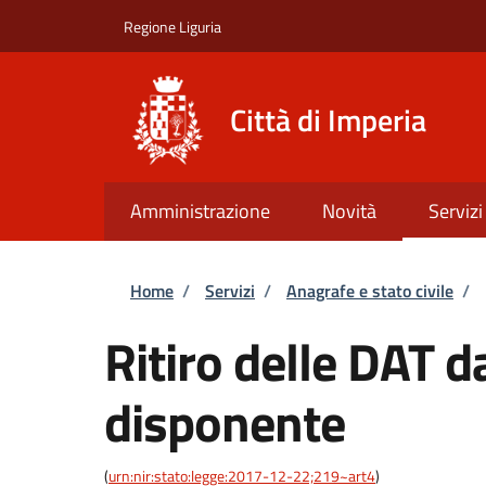
Salta al contenuto principale
Skip to footer content
Regione Liguria
Città di Imperia
Amministrazione
Novità
Servizi
Briciole di pane
Home
/
Servizi
/
Anagrafe e stato civile
/
Ritiro delle DAT d
disponente
(
urn:nir:stato:legge:2017-12-22;219~art4
)