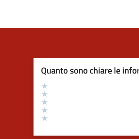
Quanto sono chiare le info
Valutazione
Valuta 5 stelle su 5
Valuta 4 stelle su 5
Valuta 3 stelle su 5
Valuta 2 stelle su 5
Valuta 1 stelle su 5