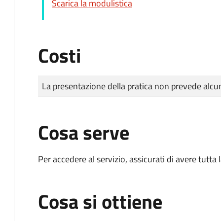
Scarica la modulistica
Costi
Tipo di pagamento
Importo
La presentazione della pratica non prevede al
Cosa serve
Per accedere al servizio, assicurati di avere tutt
Cosa si ottiene