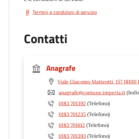
Termini e condizioni di servizio
Contatti
Anagrafe
Viale Giacomo Matteotti, 157 18100 
anagrafe@comune.imperia.it
(Indir
0183 701392
(Telefono)
0183 701235
(Telefono)
0183 701612
(Telefono)
0183 701393
(Telefono)