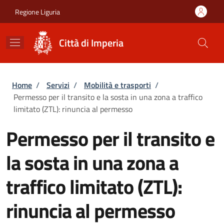
Salta al contenuto principale
Skip to footer content
Regione Liguria
Città di Imperia
Briciole di pane
Home
/
Servizi
/
Mobilità e trasporti
/
Permesso per il transito e la sosta in una zona a traffico
limitato (ZTL): rinuncia al permesso
Permesso per il transito e
la sosta in una zona a
traffico limitato (ZTL):
rinuncia al permesso