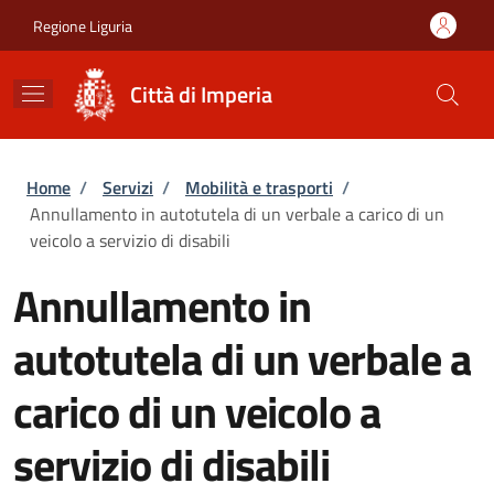
Salta al contenuto principale
Skip to footer content
Regione Liguria
Città di Imperia
Briciole di pane
Home
/
Servizi
/
Mobilità e trasporti
/
Annullamento in autotutela di un verbale a carico di un
veicolo a servizio di disabili
Annullamento in
autotutela di un verbale a
carico di un veicolo a
servizio di disabili