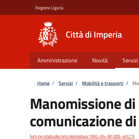
Salta al contenuto principale
Skip to footer content
Regione Liguria
Città di Imperia
Amministrazione
Novità
Servizi
Briciole di pane
Home
/
Servizi
/
Mobilità e trasporti
/
Man
Manomissione di 
comunicazione di i
(
urn:nir:stato:decreto.legislativo:1992-04-30;285~art21
)