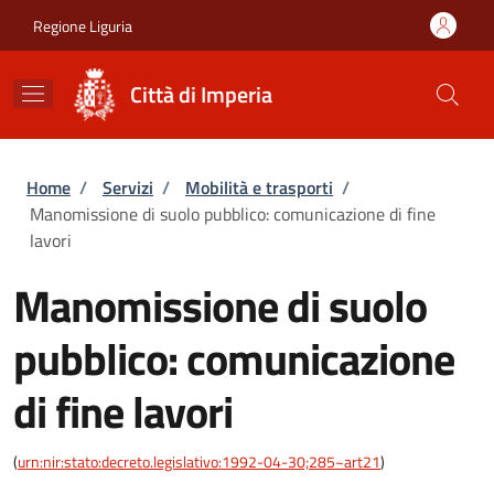
Salta al contenuto principale
Skip to footer content
Regione Liguria
Città di Imperia
Briciole di pane
Home
/
Servizi
/
Mobilità e trasporti
/
Manomissione di suolo pubblico: comunicazione di fine
lavori
Manomissione di suolo
pubblico: comunicazione
di fine lavori
(
urn:nir:stato:decreto.legislativo:1992-04-30;285~art21
)