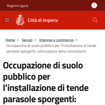
Salta al contenuto principale
Skip to footer content
Regione Liguria
Città di Imperia
Briciole di pane
Home
/
Servizi
/
Imprese e commercio
/
Occupazione di suolo pubblico per l'installazione di tende
parasole sporgenti: volturazione della concessione
Occupazione di suolo
pubblico per
l'installazione di tende
parasole sporgenti: