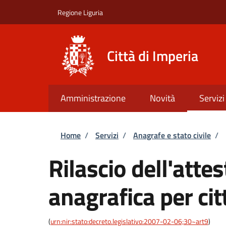
Salta al contenuto principale
Skip to footer content
Regione Liguria
Città di Imperia
Amministrazione
Novità
Servizi
Briciole di pane
Home
/
Servizi
/
Anagrafe e stato civile
/
Rilascio dell'attes
anagrafica per cit
(
urn:nir:stato:decreto.legislativo:2007-02-06;30~art9
)