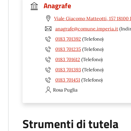
Anagrafe
Viale Giacomo Matteotti, 157 18100 
anagrafe@comune.imperia.it
(Indir
0183 701392
(Telefono)
0183 701235
(Telefono)
0183 701612
(Telefono)
0183 701393
(Telefono)
0183 701451
(Telefono)
Rosa
Puglia
Strumenti di tutela