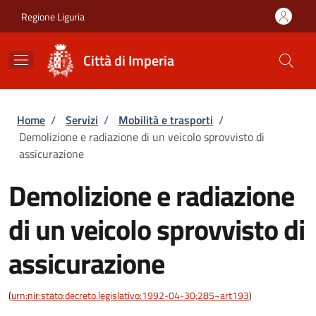
Salta al contenuto principale
Skip to footer content
Regione Liguria
Città di Imperia
Briciole di pane
Home
/
Servizi
/
Mobilità e trasporti
/
Demolizione e radiazione di un veicolo sprovvisto di
assicurazione
Demolizione e radiazione
di un veicolo sprovvisto di
assicurazione
(
urn:nir:stato:decreto.legislativo:1992-04-30;285~art193
)