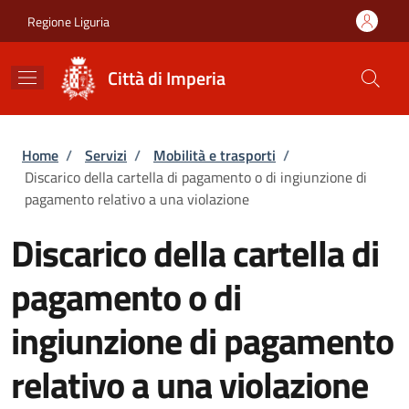
Salta al contenuto principale
Skip to footer content
Regione Liguria
Città di Imperia
Briciole di pane
Home
/
Servizi
/
Mobilità e trasporti
/
Discarico della cartella di pagamento o di ingiunzione di
pagamento relativo a una violazione
Discarico della cartella di
pagamento o di
ingiunzione di pagamento
relativo a una violazione