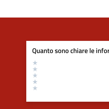
Quanto sono chiare le info
Valutazione
Valuta 5 stelle su 5
Valuta 4 stelle su 5
Valuta 3 stelle su 5
Valuta 2 stelle su 5
Valuta 1 stelle su 5