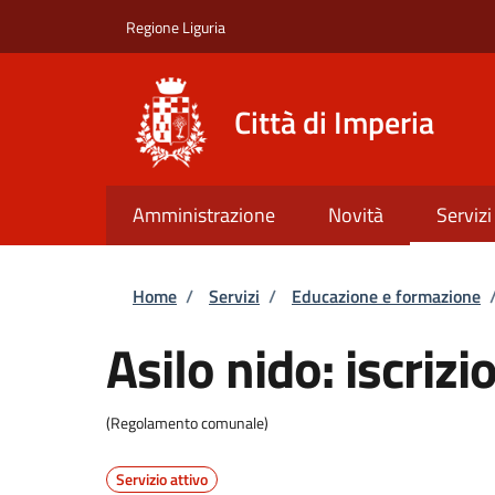
Salta al contenuto principale
Skip to footer content
Regione Liguria
Città di Imperia
Amministrazione
Novità
Servizi
Briciole di pane
Home
/
Servizi
/
Educazione e formazione
Asilo nido: iscrizi
(Regolamento comunale)
Servizio attivo