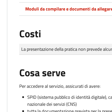
Moduli da compilare e documenti da allegar
Costi
Tipo di pagamento
Importo
La presentazione della pratica non prevede al
Cosa serve
Per accedere al servizio, assicurati di avere:
SPID (sistema pubblico di identità digitale), ca
nazionale dei servizi (CNS)
tutta la documentazione prevista per la prese