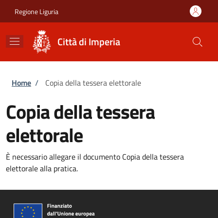
Salta al contenuto principale
Skip to footer content
Regione Liguria
Città di Imperia
Briciole di pane
Home
/
Copia della tessera elettorale
Copia della tessera
elettorale
È necessario allegare il documento Copia della tessera
elettorale alla pratica.