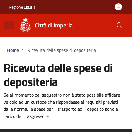
Salta al contenuto principale
Skip to footer content
Regione Liguria
Città di Imperia
Briciole di pane
Home
/
Ricevuta delle spese di depositeria
Ricevuta delle spese di
depositeria
Se al momento del sequestro non è stato possibile affidare il
veicolo ad un custode che rispondesse ai requisiti previsti
dalla norma, le spese per il trasporto ed il deposito sono a
carico del trasgressore.