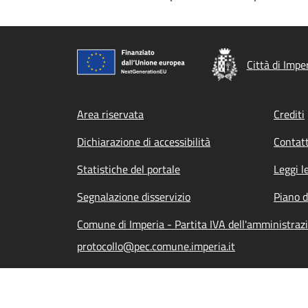
Città di Impe
Footer menu
Area riservata
Crediti
Dichiarazione di accessibilità
Contatt
Statistiche del portale
Leggi l
Segnalazione disservizio
Piano d
Comune di Imperia - Partita IVA dell'amministra
protocollo@pec.comune.imperia.it