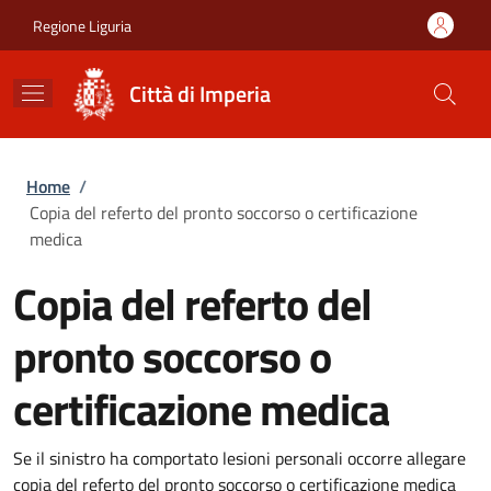
Salta al contenuto principale
Skip to footer content
Regione Liguria
Città di Imperia
Briciole di pane
Home
/
Copia del referto del pronto soccorso o certificazione
medica
Copia del referto del
pronto soccorso o
certificazione medica
Se il sinistro ha comportato lesioni personali occorre allegare
copia del referto del pronto soccorso o certificazione medica