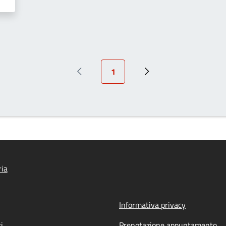
Pagina attuale
1
Pagina precedente
Prossima pagina
ria
Informativa privacy
i
Prenotazione appuntamento