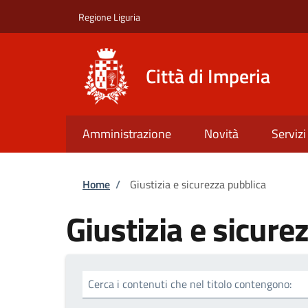
Salta al contenuto principale
Skip to footer content
Regione Liguria
Città di Imperia
Amministrazione
Novità
Servizi
Briciole di pane
Home
/
Giustizia e sicurezza pubblica
Giustizia e sicure
Cerca i contenuti che nel titolo contengono: