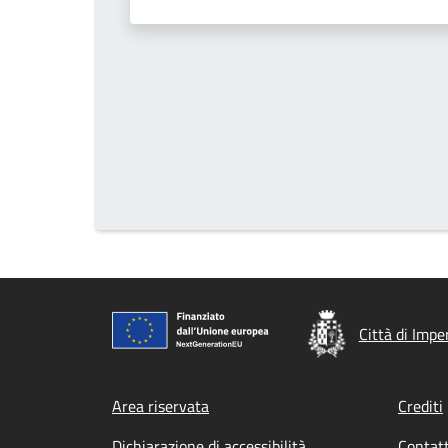
Città di Impe
Footer menu
Area riservata
Crediti
Dichiarazione di accessibilità
Contatt