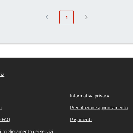
Pagina attuale
1
Pagina precedente
Prossima pagina
ria
Informativa privacy
i
Prenotazione appuntamento
e FAQ
Pagamenti
i miglioramento dei servizi