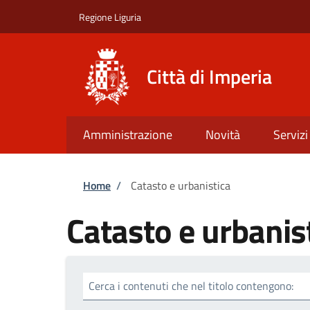
Salta al contenuto principale
Skip to footer content
Regione Liguria
Città di Imperia
Amministrazione
Novità
Servizi
Briciole di pane
Home
/
Catasto e urbanistica
Catasto e urbanis
Cerca i contenuti che nel titolo contengono: