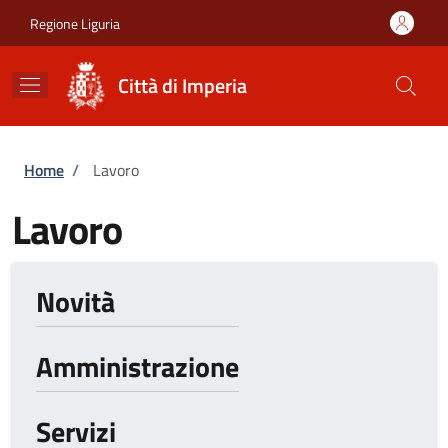
Salta al contenuto principale
Skip to footer content
Regione Liguria
Città di Imperia
Briciole di pane
Home
/
Lavoro
Lavoro
Novità
Amministrazione
Servizi