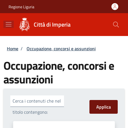
Salta al contenuto principale
Skip to footer content
Regione Liguria
Città di Imperia
Briciole di pane
Home
/
Occupazione, concorsi e assunzioni
Occupazione, concorsi e
assunzioni
Cerca i contenuti che nel
titolo contengono: