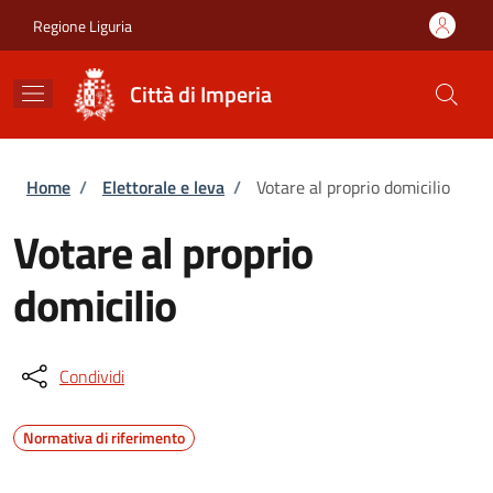
Salta al contenuto principale
Skip to footer content
Regione Liguria
Città di Imperia
Briciole di pane
Home
/
Elettorale e leva
/
Votare al proprio domicilio
Votare al proprio
domicilio
Condividi
Normativa di riferimento