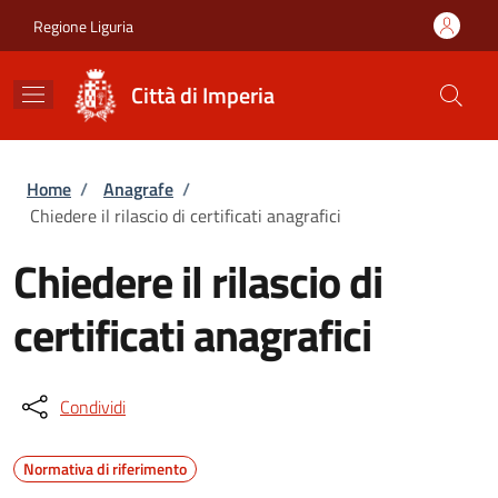
Salta al contenuto principale
Skip to footer content
Regione Liguria
Città di Imperia
Briciole di pane
Home
/
Anagrafe
/
Chiedere il rilascio di certificati anagrafici
Chiedere il rilascio di
certificati anagrafici
Condividi
Normativa di riferimento