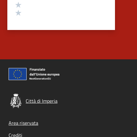
Valuta 2 stelle su 5
Valuta 1 stelle su 5
Città di Imperia
Footer menu
Area riservata
Crediti