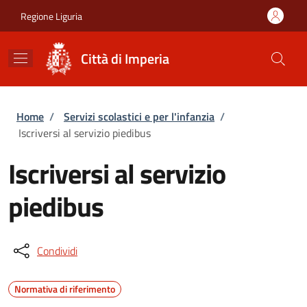
Salta al contenuto principale
Skip to footer content
Regione Liguria
Città di Imperia
Briciole di pane
Home
/
Servizi scolastici e per l'infanzia
/
Iscriversi al servizio piedibus
Iscriversi al servizio
piedibus
Condividi
Normativa di riferimento