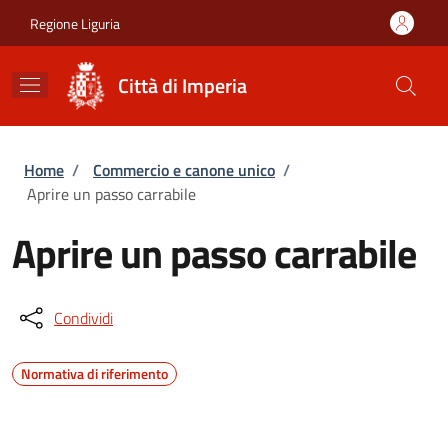
Salta al contenuto principale
Skip to footer content
Regione Liguria
Città di Imperia
Briciole di pane
Home
/
Commercio e canone unico
/
Aprire un passo carrabile
Aprire un passo carrabile
Condividi
Normativa di riferimento