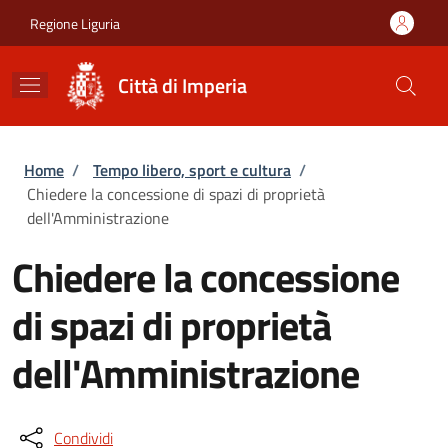
Salta al contenuto principale
Skip to footer content
Regione Liguria
Città di Imperia
Briciole di pane
Home
/
Tempo libero, sport e cultura
/
Chiedere la concessione di spazi di proprietà
dell'Amministrazione
Chiedere la concessione
di spazi di proprietà
dell'Amministrazione
Condividi