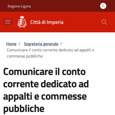
Salta al contenuto principale
Skip to footer content
Regione Liguria
Città di Imperia
Briciole di pane
Home
/
Segreteria generale
/
Comunicare il conto corrente dedicato ad appalti e
commesse pubbliche
Comunicare il conto
corrente dedicato ad
appalti e commesse
pubbliche