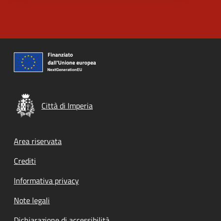
Città di Imperia
Footer menu
Area riservata
Crediti
Informativa privacy
Note legali
Dichiarazione di accessibilità