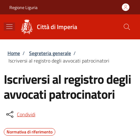
Salta al contenuto principale
Skip to footer content
Regione Liguria
Città di Imperia
Briciole di pane
Home
/
Segreteria generale
/
Iscriversi al registro degli avvocati patrocinatori
Iscriversi al registro degli
avvocati patrocinatori
Condividi
Normativa di riferimento