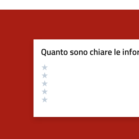
Quanto sono chiare le info
Valutazione
Valuta 5 stelle su 5
Valuta 4 stelle su 5
Valuta 3 stelle su 5
Valuta 2 stelle su 5
Valuta 1 stelle su 5