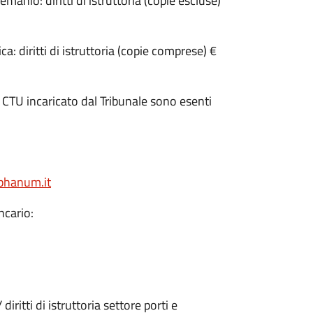
anio: diritti di istruttoria (copie escluse)
: diritti di istruttoria (copie comprese) €
n CTU incaricato dal Tribunale sono esenti
aphanum.it
ncario:
diritti di istruttoria settore porti e