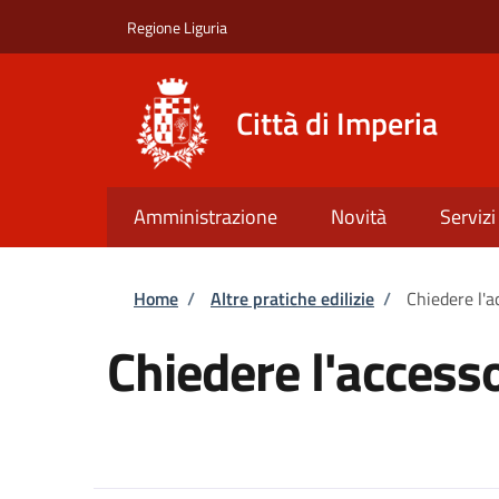
Salta al contenuto principale
Skip to footer content
Regione Liguria
Città di Imperia
Amministrazione
Novità
Servizi
Briciole di pane
Home
/
Altre pratiche edilizie
/
Chiedere l'
Chiedere l'acces