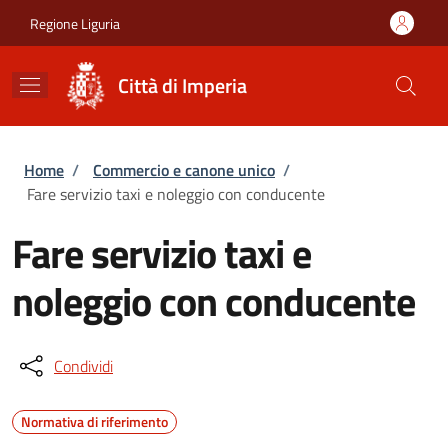
Salta al contenuto principale
Skip to footer content
Regione Liguria
Città di Imperia
Briciole di pane
Home
/
Commercio e canone unico
/
Fare servizio taxi e noleggio con conducente
Fare servizio taxi e
noleggio con conducente
Condividi
Normativa di riferimento