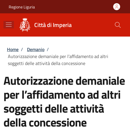
Salta al contenuto principale
Skip to footer content
Regione Liguria
Città di Imperia
Briciole di pane
Home
/
Demanio
/
Autorizzazione demaniale per l’affidamento ad altri
soggetti delle attività della concessione
Autorizzazione demaniale
per l’affidamento ad altri
soggetti delle attività
della concessione